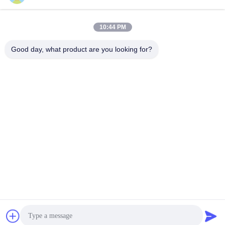
10:44 PM
Γρήγορη επικοινωνία
Good day, what product are you looking for?
Τηλεφώνημα
86-523-89507666
Ηλεκτρονικό
info@tianhua-rigging.com
Διεύθυνση
Αριθμός 8, Οδός Xinqiao, Βιομηχανικό Πάρκο Lingang,
Περιοχή Gaogang, Πόλη Taizhou, Επαρχία Jiangsu, Κίνα
Πολιτική απορρήτου
|
Sitemap
Κίνα Καλή ποιότητα Ανυψωτική σφεντόνα πολυεστέρα
Προμηθευτής. 2018-2026 江苏天华索具有限公司 Όλα τα
δικαιώματα διατηρούνται.