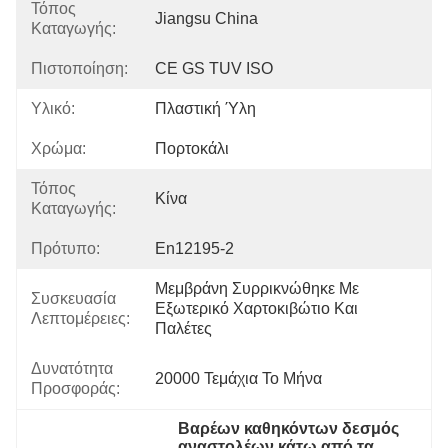
Τόπος
Jiangsu China
Καταγωγής:
Πιστοποίηση:
CE GS TUV ISO
Υλικό:
Πλαστική Ύλη
Χρώμα:
Πορτοκάλι
Τόπος
Κίνα
Καταγωγής:
Πρότυπο:
En12195-2
Μεμβράνη Συρρικνώθηκε Με 
Συσκευασία
Εξωτερικό Χαρτοκιβώτιο Και 
Λεπτομέρειες:
Παλέτες
Δυνατότητα
20000 Τεμάχια Το Μήνα
Προσφοράς:
Βαρέων καθηκόντων δεσμός 
αναστολέων κάτω από τα 