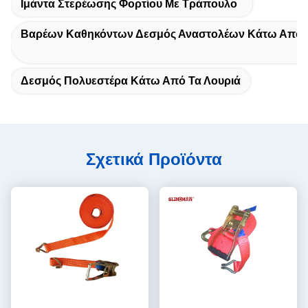
Ιμάντα Στερέωσης Φορτίου Με Τράπουλο
Βαρέων Καθηκόντων Δεσμός Αναστολέων Κάτω Από Τ
Δεσμός Πολυεστέρα Κάτω Από Τα Λουριά
Σχετικά Προϊόντα