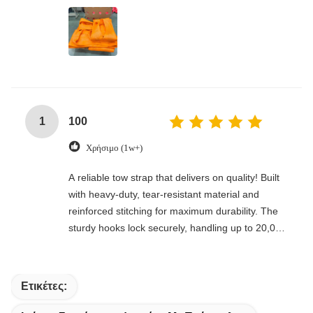
1
100
Χρήσιμο (1w+)
A reliable tow strap that delivers on quality! Built
with heavy-duty, tear-resistant material and
reinforced stitching for maximum durability. The
sturdy hooks lock securely, handling up to 20,000
lbs with ease. Compact, easy to store, and
perfect for emergencies, off-roading, or everyday
towing needs—every driver’s must-have!
Ετικέτες: