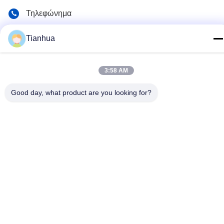
Τηλεφώνημα
86-523-89507666
Tianhua
Ηλεκτρονικό
info@tianhua-rigging.com
3:58 AM
Διεύθυνση
Good day, what product are you looking for?
Αριθμός 8, Οδός Xinqiao, Βιομηχανικό Πάρκο Lingang,
Περιοχή Gaogang, Πόλη Taizhou, Επαρχία Jiangsu, Κίνα
Πολιτική απορρήτου
|
Sitemap
Κίνα Καλή ποιότητα Ανυψωτική σφεντόνα πολυεστέρα
Προμηθευτής. 2018-2026 江苏天华索具有限公司 Όλα τα
δικαιώματα διατηρούνται.