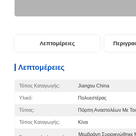
Λεπτομέρειες
Περιγρα
Λεπτομέρειες
Τόπος Καταγωγής:
Jiangsu China
Υλικό:
Πολυεστέρας
Τύπος:
Πόρπη Αναστολέων Με Το
Τόπος Καταγωγής:
Κίνα
Μεμβράνη Συρρικνώθηκε Μ