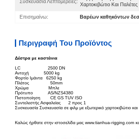
Συσκευασία Λεπτομέρειες:
Χαρτοκιβώτιο Και Παλέτες
Επισημαίνω:
Βαρέων καθηκόντων δεσ
Περιγραφή Του Προϊόντος
Δέστρα με καστάνια
LC
2500 DN
Αντοχή 5000 kg
Φορτίο Ιμάντα 6250 kg
Πλάτος 50mm
Χρώμα Μπλε
Πρότυπο AS/NZS4380
Πιστοποίηση CE GS TUV ISO
Συντελεστής Ασφαλείας
2 προς 1
Συσκευασία
Συσκευασία σε φιλμ με εξωτερικό χαρτοκιβώτιο και
Καλώς ήρθατε στην ιστοσελίδα μας www.tianhua-rigging.com κ