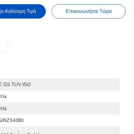
ην Καλύτερη Τιμή
Επικοινωνήστε Τώρα
E GS TUV ISO
πλε
πλε
S/NZS4380