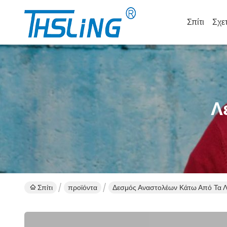
Σπίτι
Σχε
Λ
Σπίτι
προϊόντα
Δεσμός Αναστολέων Κάτω Από Τα Λ