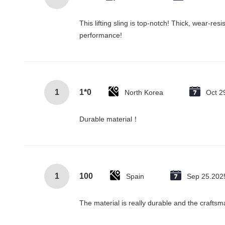
This lifting sling is top-notch! Thick, wear-re
performance!
1
1*0
North Korea
Oct 2
Durable material！
1
100
Spain
Sep 25.202
The material is really durable and the craftsm