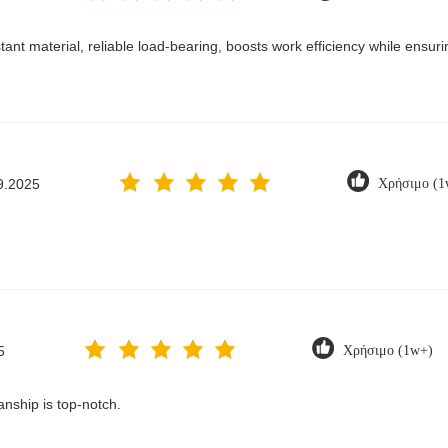
sistant material, reliable load-bearing, boosts work efficiency while ensu
9.2025
Χρήσιμο (1
5
Χρήσιμο (1w+)
anship is top-notch.