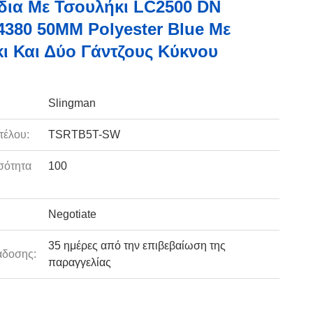
δια Με Τσουλήκι LC2500 DN
380 50MM Polyester Blue Με
ι Και Δύο Γάντζους Κύκνου
Slingman
τέλου:
TSRTB5T-SW
σότητα
100
:
Negotiate
35 ημέρες από την επιβεβαίωση της
άδοσης:
παραγγελίας