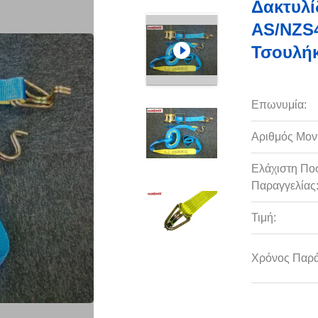
Δακτυλί
AS/NZS4
Τσουλήκ
Επωνυμία:
Αριθμός Μον
Ελάχιστη Πο
Παραγγελίας
Τιμή:
Χρόνος Παρ