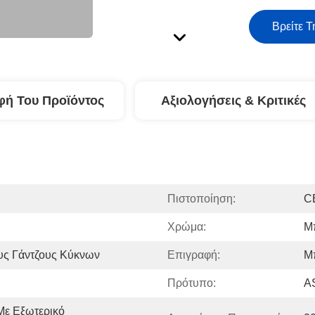
Βρείτε Τ
φή Του Προϊόντος
Αξιολογήσεις & Κριτικές
Πιστοποίηση:
C
Χρώμα:
Μ
υς Γάντζους Κύκνων
Επιγραφή:
Μ
Πρότυπο:
A
ε Εξωτερικό 