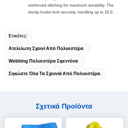
reinforced stitching for maximum durability. The
sturdy hooks lock securely, handling up to 20,000
lbs with ease. Compact, easy to store, and
perfect for emergencies, off-roading, or everyday
towing needs—every driver’s must-have!
Ετικέτες:
Ατελείωτη Σχοινί Από Πολυεστέρα
Webbing Πολυεστέρα Σφεντόνα
Σηκώστε Όλα Τα Σχοινιά Από Πολυεστέρα.
Σχετικά Προϊόντα