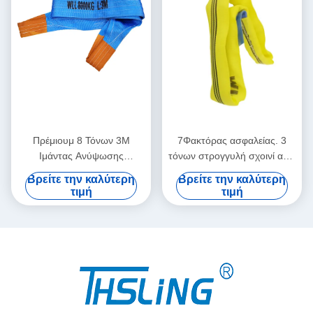
Πρέμιουμ 8 Τόνων 3M
7Φακτόρας ασφαλείας. 3
Ιμάντας Ανύψωσης
τόνων στρογγυλή σχοινί από
Επίπεδος | Συντελεστής
πολυεστέρα: CE/EN 1492-2
Βρείτε την καλύτερη
Βρείτε την καλύτερη
Ασφαλείας 7:1 | Ιμάντας
Συμμόρφωση για την
τιμή
τιμή
Ανύψωσης Βιομηχανικής
απόλυτη ασφάλεια των
Ασφάλειας από Πολυεστέρα
σκαφών.
Υψηλής Αντοχής