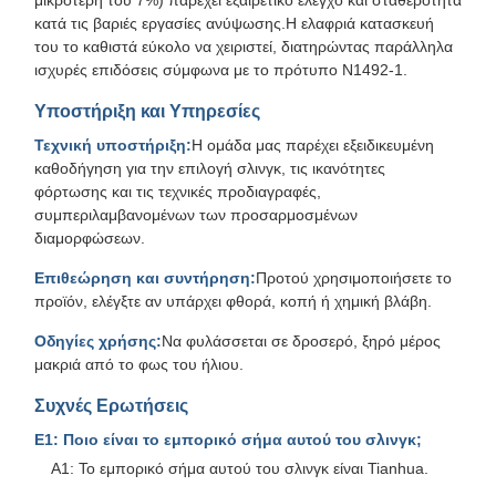
μικρότερη του 7%) παρέχει εξαιρετικό έλεγχο και σταθερότητα
κατά τις βαριές εργασίες ανύψωσης.Η ελαφριά κατασκευή
του το καθιστά εύκολο να χειριστεί, διατηρώντας παράλληλα
ισχυρές επιδόσεις σύμφωνα με το πρότυπο N1492-1.
Υποστήριξη και Υπηρεσίες
Τεχνική υποστήριξη:
Η ομάδα μας παρέχει εξειδικευμένη
καθοδήγηση για την επιλογή σλινγκ, τις ικανότητες
φόρτωσης και τις τεχνικές προδιαγραφές,
συμπεριλαμβανομένων των προσαρμοσμένων
διαμορφώσεων.
Επιθεώρηση και συντήρηση:
Προτού χρησιμοποιήσετε το
προϊόν, ελέγξτε αν υπάρχει φθορά, κοπή ή χημική βλάβη.
Οδηγίες χρήσης:
Να φυλάσσεται σε δροσερό, ξηρό μέρος
μακριά από το φως του ήλιου.
Συχνές Ερωτήσεις
Ε1: Ποιο είναι το εμπορικό σήμα αυτού του σλινγκ;
Α1: Το εμπορικό σήμα αυτού του σλινγκ είναι Tianhua.