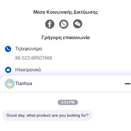
Μέσα Κοινωνικής Δικτύωσης
Γρήγορη επικοινωνία
Τηλεφώνημα
86-523-89507666
Ηλεκτρονικό
info@tianhua-rigging.com
Tianhua
Διεύθυνση
Αριθμός 8, Οδός Xinqiao, Βιομηχανικό Πάρκο Lingang,
Περιοχή Gaogang, Πόλη Taizhou, Επαρχία Jiangsu, Κίνα
4:53 PM
Good day, what product are you looking for?
Πολιτική απορρήτου
|
Sitemap
Κίνα Καλή ποιότητα Ανυψωτική σφεντόνα πολυεστέρα