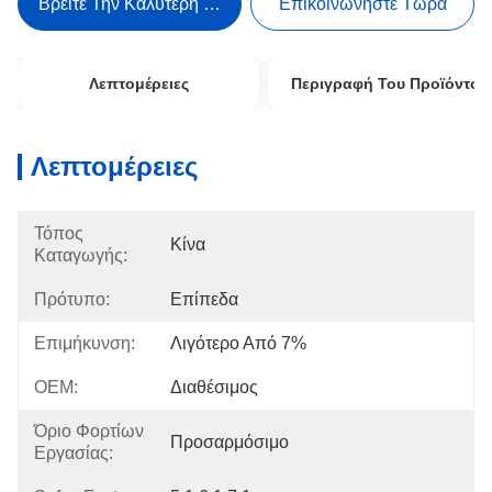
Βρείτε Την Καλύτερη Τιμή
Επικοινωνήστε Τώρα
Λεπτομέρειες
Περιγραφή Του Προϊόντος
Λεπτομέρειες
Τόπος
Κίνα
Καταγωγής:
Πρότυπο:
Επίπεδα
Επιμήκυνση:
Λιγότερο Από 7%
OEM:
Διαθέσιμος
Όριο Φορτίων
Προσαρμόσιμο
Εργασίας: