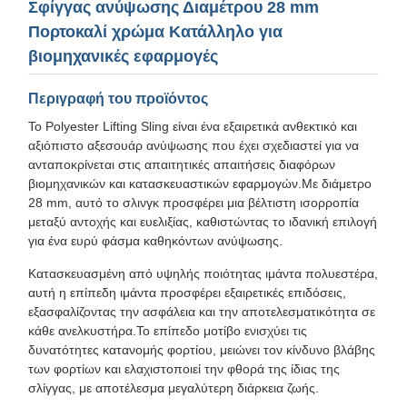
Σφίγγας ανύψωσης Διαμέτρου 28 mm
Πορτοκαλί χρώμα Κατάλληλο για
βιομηχανικές εφαρμογές
Περιγραφή του προϊόντος
Το Polyester Lifting Sling είναι ένα εξαιρετικά ανθεκτικό και
αξιόπιστο αξεσουάρ ανύψωσης που έχει σχεδιαστεί για να
ανταποκρίνεται στις απαιτητικές απαιτήσεις διαφόρων
βιομηχανικών και κατασκευαστικών εφαρμογών.Με διάμετρο
28 mm, αυτό το σλινγκ προσφέρει μια βέλτιστη ισορροπία
μεταξύ αντοχής και ευελιξίας, καθιστώντας το ιδανική επιλογή
για ένα ευρύ φάσμα καθηκόντων ανύψωσης.
Κατασκευασμένη από υψηλής ποιότητας ιμάντα πολυεστέρα,
αυτή η επίπεδη ιμάντα προσφέρει εξαιρετικές επιδόσεις,
εξασφαλίζοντας την ασφάλεια και την αποτελεσματικότητα σε
κάθε ανελκυστήρα.Το επίπεδο μοτίβο ενισχύει τις
δυνατότητες κατανομής φορτίου, μειώνει τον κίνδυνο βλάβης
των φορτίων και ελαχιστοποιεί την φθορά της ίδιας της
σλίγγας, με αποτέλεσμα μεγαλύτερη διάρκεια ζωής.